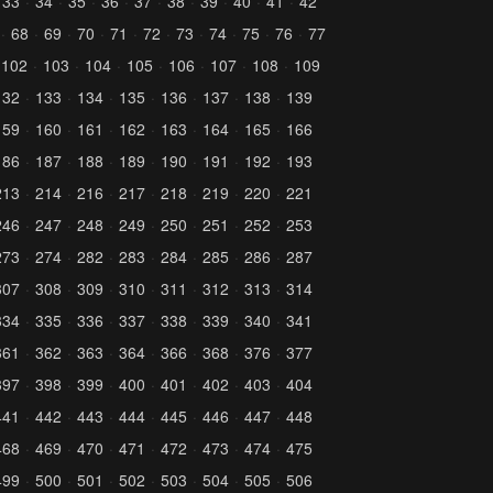
33
34
35
36
37
38
39
40
41
42
68
69
70
71
72
73
74
75
76
77
102
103
104
105
106
107
108
109
132
133
134
135
136
137
138
139
159
160
161
162
163
164
165
166
186
187
188
189
190
191
192
193
213
214
216
217
218
219
220
221
246
247
248
249
250
251
252
253
273
274
282
283
284
285
286
287
307
308
309
310
311
312
313
314
334
335
336
337
338
339
340
341
361
362
363
364
366
368
376
377
397
398
399
400
401
402
403
404
441
442
443
444
445
446
447
448
468
469
470
471
472
473
474
475
499
500
501
502
503
504
505
506