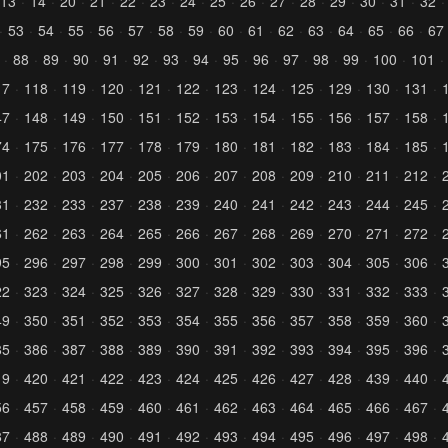
13
14
20
21
22
23
24
25
26
27
28
29
30
31
32
53
54
55
56
57
58
59
60
61
62
63
64
65
66
67
88
89
90
91
92
93
94
95
96
97
98
99
100
101
17
118
119
120
121
122
123
124
125
129
130
131
47
148
149
150
151
152
153
154
155
156
157
158
74
175
176
177
178
179
180
181
182
183
184
185
01
202
203
204
205
206
207
208
209
210
211
212
31
232
233
237
238
239
240
241
242
243
244
245
61
262
263
264
265
266
267
268
269
270
271
272
95
296
297
298
299
300
301
302
303
304
305
306
22
323
324
325
326
327
328
329
330
331
332
333
49
350
351
352
353
354
355
356
357
358
359
360
85
386
387
388
389
390
391
392
393
394
395
396
19
420
421
422
423
424
425
426
427
428
439
440
56
457
458
459
460
461
462
463
464
465
466
467
87
488
489
490
491
492
493
494
495
496
497
498