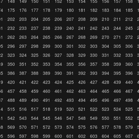
47
148
149
150
151
152
153
154
155
156
157
158
74
175
176
177
178
179
180
181
182
183
184
185
01
202
203
204
205
206
207
208
209
210
211
212
31
232
233
237
238
239
240
241
242
243
244
245
61
262
263
264
265
266
267
268
269
270
271
272
95
296
297
298
299
300
301
302
303
304
305
306
22
323
324
325
326
327
328
329
330
331
332
333
49
350
351
352
353
354
355
356
357
358
359
360
85
386
387
388
389
390
391
392
393
394
395
396
19
420
421
422
423
424
425
426
427
428
439
440
56
457
458
459
460
461
462
463
464
465
466
467
87
488
489
490
491
492
493
494
495
496
497
498
14
515
516
517
518
519
520
521
522
523
524
525
41
542
543
544
545
546
547
548
549
550
551
552
68
569
570
571
572
573
574
575
576
577
578
579
95
596
597
598
599
600
601
602
603
604
605
607