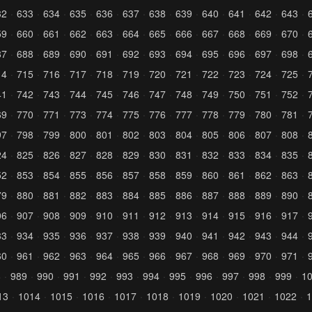
32
633
634
635
636
637
638
639
640
641
642
643
59
660
661
662
663
664
665
666
667
668
669
670
87
688
689
690
691
692
693
694
695
696
697
698
14
715
716
717
718
719
720
721
722
723
724
725
41
742
743
744
745
746
747
748
749
750
751
752
69
770
771
773
774
775
776
777
778
779
780
781
97
798
799
800
801
802
803
804
805
806
807
808
24
825
826
827
828
829
830
831
832
833
834
835
52
853
854
855
856
857
858
859
860
861
862
863
79
880
881
882
883
884
885
886
887
888
889
890
06
907
908
909
910
911
912
913
914
915
916
917
33
934
935
936
937
938
939
940
941
942
943
944
60
961
962
963
964
965
966
967
968
969
970
971
8
989
990
991
992
993
994
995
996
997
998
999
1
13
1014
1015
1016
1017
1018
1019
1020
1021
1022
1