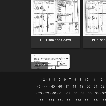
PL 1 300 1601 0023
PL 1 300
1600
1
2
3
4
5
6
7
8
9
10
11
12
43
44
45
46
47
48
49
50
51
52
78
79
80
81
82
83
84
85
86
87
110
111
112
113
114
115
116
1