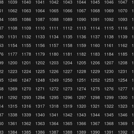
38
1039
1040
1041
1042
1043
1044
1045
1046
1047
1
61
1062
1063
1064
1065
1066
1067
1068
1069
1070
1
84
1085
1086
1087
1088
1089
1090
1091
1092
1093
1
07
1108
1109
1110
1111
1112
1113
1114
1115
1116
1
30
1131
1132
1133
1134
1135
1136
1137
1138
1139
1
53
1154
1155
1156
1157
1158
1159
1160
1161
1162
1
76
1177
1178
1179
1180
1181
1182
1183
1184
1185
1
99
1200
1201
1202
1203
1204
1205
1206
1207
1208
1
22
1223
1224
1225
1226
1227
1228
1229
1230
1231
1
45
1246
1247
1248
1249
1250
1251
1252
1253
1254
1
68
1269
1270
1271
1272
1273
1274
1275
1276
1277
1
91
1292
1293
1294
1295
1296
1297
1298
1299
1300
1
14
1315
1316
1317
1318
1319
1320
1321
1322
1323
1
37
1338
1339
1340
1341
1342
1343
1344
1345
1346
1
60
1361
1362
1363
1364
1365
1366
1367
1368
1369
1
83
1384
1385
1386
1387
1388
1389
1390
1391
1392
1