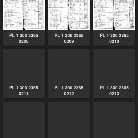
PL 1 300 2365
PL 1 300 2365
PL 1 300 2365
0208
0209
0210
PL 1 300 2365
PL 1 300 2365
PL 1 300 2365
0211
0212
0213