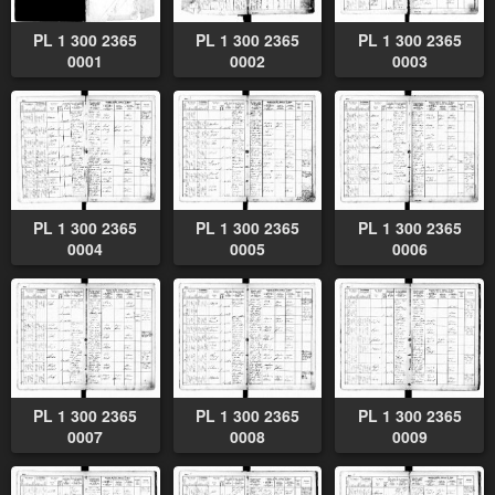
PL 1 300 2365
PL 1 300 2365
PL 1 300 2365
0001
0002
0003
PL 1 300 2365
PL 1 300 2365
PL 1 300 2365
0004
0005
0006
PL 1 300 2365
PL 1 300 2365
PL 1 300 2365
0007
0008
0009