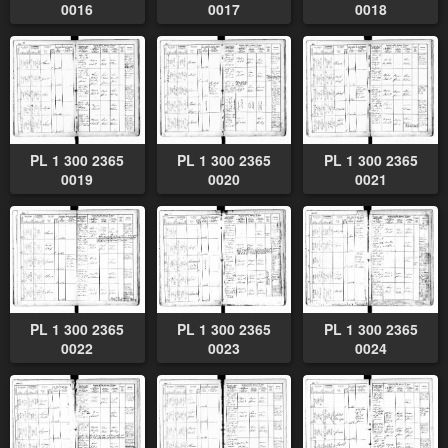
0016
0017
0018
PL 1 300 2365
PL 1 300 2365
PL 1 300 2365
0019
0020
0021
PL 1 300 2365
PL 1 300 2365
PL 1 300 2365
0022
0023
0024