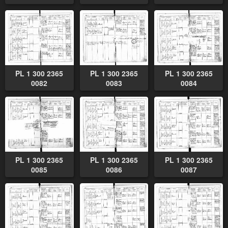
PL 1 300 2365
PL 1 300 2365
PL 1 300 2365
0082
0083
0084
PL 1 300 2365
PL 1 300 2365
PL 1 300 2365
0085
0086
0087