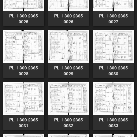
PL 1 300 2365
PL 1 300 2365
PL 1 300 2365
0025
0026
0027
PL 1 300 2365
PL 1 300 2365
PL 1 300 2365
0028
0029
0030
PL 1 300 2365
PL 1 300 2365
PL 1 300 2365
0031
0032
0033