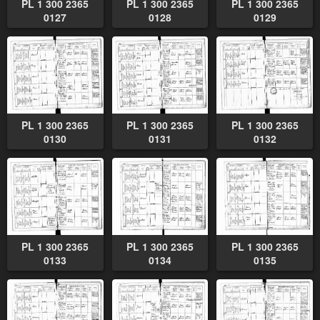
PL 1 300 2365
PL 1 300 2365
PL 1 300 2365
0127
0128
0129
PL 1 300 2365
PL 1 300 2365
PL 1 300 2365
0130
0131
0132
PL 1 300 2365
PL 1 300 2365
PL 1 300 2365
0133
0134
0135