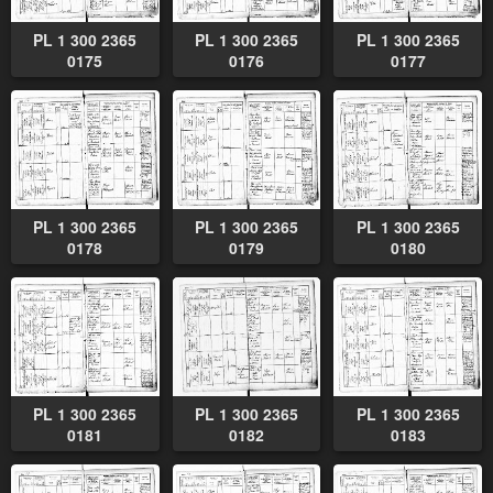
PL 1 300 2365
PL 1 300 2365
PL 1 300 2365
0175
0176
0177
PL 1 300 2365
PL 1 300 2365
PL 1 300 2365
0178
0179
0180
PL 1 300 2365
PL 1 300 2365
PL 1 300 2365
0181
0182
0183