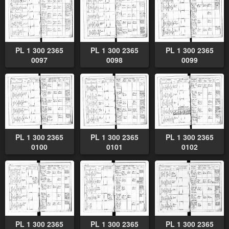
PL 1 300 2365
PL 1 300 2365
PL 1 300 2365
0097
0098
0099
PL 1 300 2365
PL 1 300 2365
PL 1 300 2365
0100
0101
0102
PL 1 300 2365
PL 1 300 2365
PL 1 300 2365