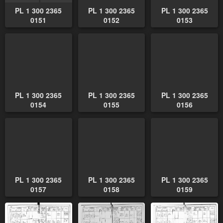
PL 1 300 2365
PL 1 300 2365
PL 1 300 2365
0151
0152
0153
PL 1 300 2365
PL 1 300 2365
PL 1 300 2365
0154
0155
0156
PL 1 300 2365
PL 1 300 2365
PL 1 300 2365
0157
0158
0159