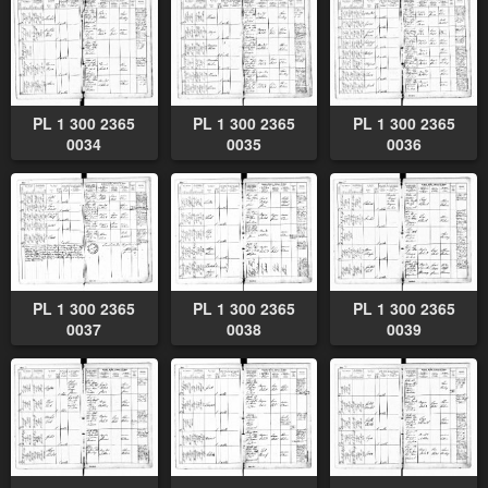
PL 1 300 2365
PL 1 300 2365
PL 1 300 2365
0034
0035
0036
PL 1 300 2365
PL 1 300 2365
PL 1 300 2365
0037
0038
0039