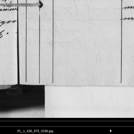
PL_1_436_875_0186.jpg