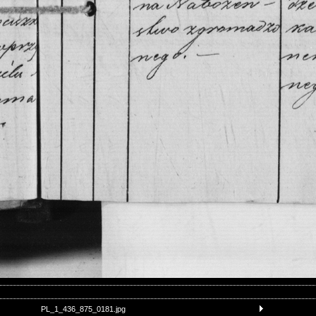
PL_1_436_875_0181.jpg