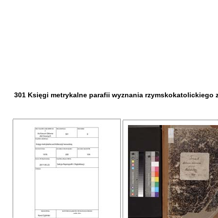
301 Księgi metrykalne parafii wyznania rzymskokatolickiego z